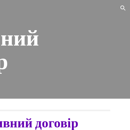
ion
вний
р
вний договір