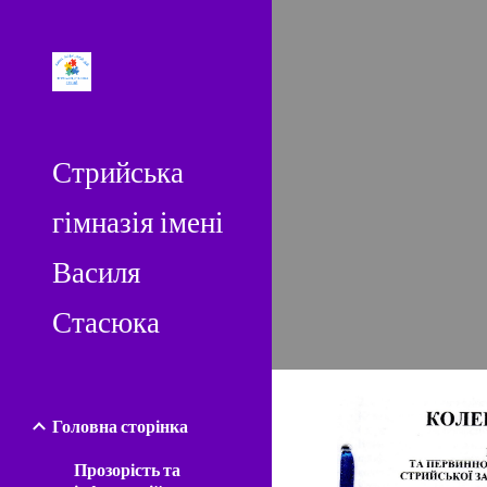
Sk
Стрийська
гімназія імені
Василя
Стасюка
Головна сторінка
Прозорість та