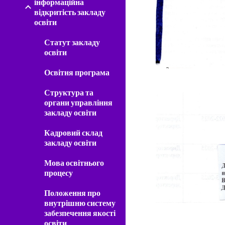
інформаційна
відкритість закладу
освіти
Статут закладу
освіти
Освітня програма
Структура та
органи управління
закладу освіти
Кадровий склад
закладу освіти
Мова освітнього
процесу
Положення про
внутрішню систему
забезпечення якості
освіти