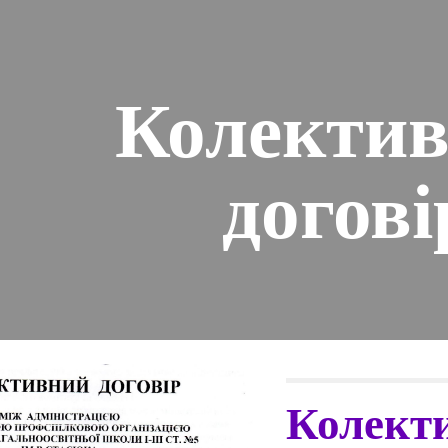
ip to main content
Skip to navigat
Колекти
догові
Колекти